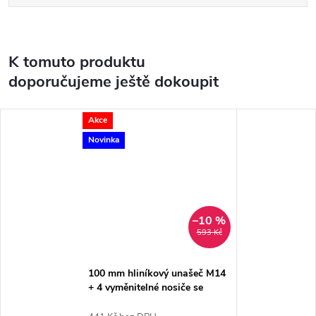
K tomuto produktu
doporučujeme ještě dokoupit
Akce
Novinka
–10 %
593 Kč
100 mm hliníkový unašeč M14
+ 4 vyměnitelné nosiče se
suchým zipem