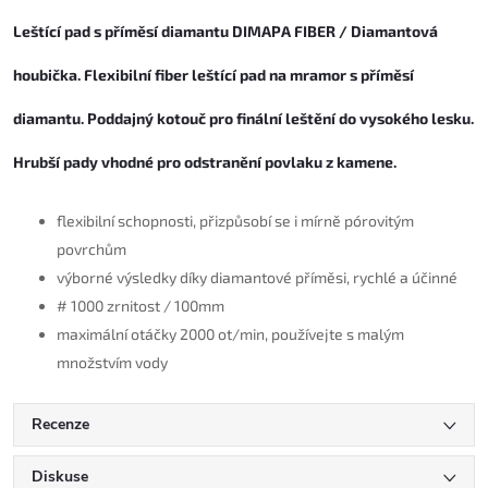
Leštící pad s příměsí diamantu DIMAPA FIBER / Diamantová
houbička. Flexibilní fiber leštící pad na mramor s příměsí
diamantu. Poddajný kotouč pro finální leštění do vysokého lesku.
Hrubší pady vhodné pro odstranění povlaku z kamene.
flexibilní schopnosti, přizpůsobí se i mírně pórovitým
povrchům
výborné výsledky díky diamantové příměsi, rychlé a účinné
# 1000 zrnitost / 100mm
maximální otáčky 2000 ot/min, používejte s malým
množstvím vody
Recenze
Diskuse