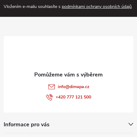
p
Vložením e-mailu souhlasíte s
podmínkami ochrany osobních údajů
a
t
í
info
@
dimapa.cz
+420 777 121 500
Informace pro vás