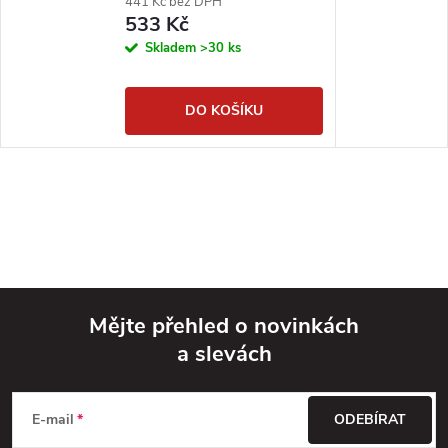
441 Kč bez DPH
533 Kč
Skladem
>30 ks
DO KOŠÍKU
Mějte přehled o novinkách
a slevách
Z
á
E-mail
ODEBÍRAT