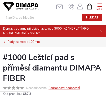
Přejít
NÁKUPNÍ
KOŠÍK
na
obsah
HLEDAT
Doprava zdarma při objednávce nad 3000,-Kč / NEPLATÍ PRO
NADROZMĚRNÉ ZÁSILKY
Pady na mokro 100mm
#1000 Leštící pad s
příměsí diamantu DIMAPA
FIBER
Neohodnoceno
Podrobnosti hodnocení
Kód produktu:
687.3