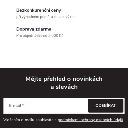
d
Bezkonkurenční ceny
při výhodném poměru cena × výkon.
a
Doprava zdarma
c
Pro objednávky od 3 000 Kč
í
p
r
v
Mějte přehled o novinkách
a slevách
k
Z
y
á
E-mail
ODEBÍRAT
v
p
Vložením e-mailu souhlasíte s
podmínkami ochrany osobních údajů
ý