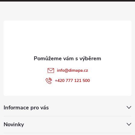
a
p
i
t
s
í
u
info
@
dimapa.cz
+420 777 121 500
Informace pro vás
Novinky