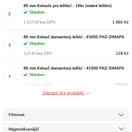
80 mm Kotouče pro leštění - 16ks (mokré leštění)
Skladem
1 537 Kč bez DPH
1 860 Kč
80 mm Kotouč diamantový leštící - #3000 PAD DIMAPA
Skladem
115 Kč bez DPH
139 Kč
80 mm Kotouč diamantový leštící - #1500 PAD DIMAPA
Skladem
115 Kč bez DPH
139 Kč
Zobrazit více produktů
Filtrovat
Ř
Nejprodávanější