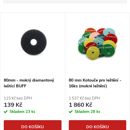
a
Nejlevnější
V
Nejdražší
z
ý
Abecedně
e
p
n
i
í
s
p
80mm - mokrý diamantový
80 mm Kotouče pro leštění -
leštící BUFF
16ks (mokré leštění)
p
r
115 Kč bez DPH
1 537 Kč bez DPH
r
139 Kč
1 860 Kč
o
Skladem
23 ks
Skladem
28 ks
o
d
DO KOŠÍKU
DO KOŠÍKU