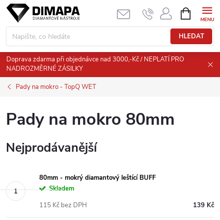
Přejít
NÁKUPNÍ
KOŠÍK
na
obsah
HLEDAT
Doprava zdarma při objednávce nad 3000,-Kč / NEPLATÍ PRO
NADROZMĚRNÉ ZÁSILKY
Pady na mokro - TopQ WET
Pady na mokro 80mm
Nejprodávanější
80mm - mokrý diamantový leštící BUFF
Skladem
115 Kč bez DPH
139 Kč