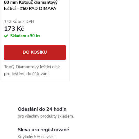
80 mm Kotouč diamantový
leštící - #50 PAD DIMAPA
143 Kč bez DPH
173 Kč
Skladem
>30 ks
DO KOŠÍKU
TopQ Diamantový leštící disk
pro leštění, dolěšťování
O
v
Odeslání do 24 hodin
pro všechny produkty skladem.
l
Sleva pro registrované
á
Kdykoliv 5% na vše !!