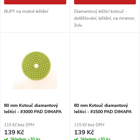
d
u
BUFF na mokré leštění
Diamantový leštící kotouč -
u
dolěšťování, leštění, na mramor,
k
žulu
k
t
t
ů
ů
80 mm Kotouč diamantový
80 mm Kotouč diamantový
leštící - #3000 PAD DIMAPA
leštící - #1500 PAD DIMAPA
115 Kč bez DPH
115 Kč bez DPH
139 Kč
139 Kč
Skladem
>30 ks
Skladem
>30 ks