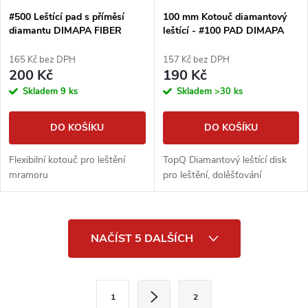
#500 Leštící pad s příměsí
100 mm Kotouč diamantový
diamantu DIMAPA FIBER
leštící - #100 PAD DIMAPA
165 Kč bez DPH
157 Kč bez DPH
200 Kč
190 Kč
Skladem
9 ks
Skladem
>30 ks
DO KOŠÍKU
DO KOŠÍKU
Flexibilní kotouč pro leštění
TopQ Diamantový leštící disk
mramoru
pro leštění, dolěšťování
O
NAČÍST 5 DALŠÍCH
v
l
S
1
2
t