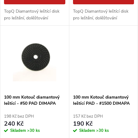
d
u
TopQ Diamantový leštící disk
TopQ Diamantový leštící disk
u
pro leštění, dolěšťování
pro leštění, dolěšťování
k
k
t
t
ů
ů
100 mm Kotouč diamantový
100 mm Kotouč diamantový
leštící - #50 PAD DIMAPA
leštící PAD - #1500 DIMAPA
198 Kč bez DPH
157 Kč bez DPH
240 Kč
190 Kč
Skladem
>30 ks
Skladem
>30 ks