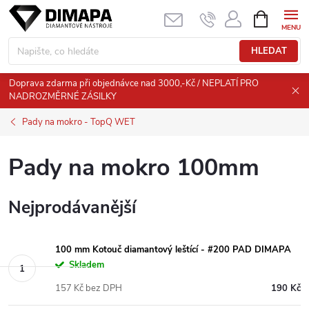
Přejít
NÁKUPNÍ
KOŠÍK
na
obsah
HLEDAT
Doprava zdarma při objednávce nad 3000,-Kč / NEPLATÍ PRO
NADROZMĚRNÉ ZÁSILKY
Pady na mokro - TopQ WET
Pady na mokro 100mm
Nejprodávanější
100 mm Kotouč diamantový leštící - #200 PAD DIMAPA
Skladem
157 Kč bez DPH
190 Kč