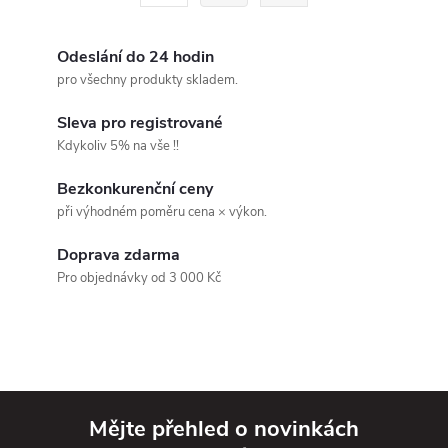
á
r
d
á
Odeslání do 24 hodin
a
n
pro všechny produkty skladem.
k
c
Sleva pro registrované
o
Kdykoliv 5% na vše !!
í
v
Bezkonkurenční ceny
á
p
při výhodném poměru cena × výkon.
n
r
í
Doprava zdarma
v
Pro objednávky od 3 000 Kč
k
y
v
Mějte přehled o novinkách