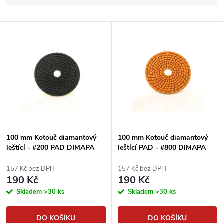
a
Nejlevnější
V
Nejdražší
z
ý
Abecedně
e
p
n
i
í
s
p
100 mm Kotouč diamantový
100 mm Kotouč diamantový
leštící - #200 PAD DIMAPA
leštící PAD - #800 DIMAPA
p
r
157 Kč bez DPH
157 Kč bez DPH
r
190 Kč
190 Kč
o
Skladem
>30 ks
Skladem
>30 ks
o
d
DO KOŠÍKU
DO KOŠÍKU