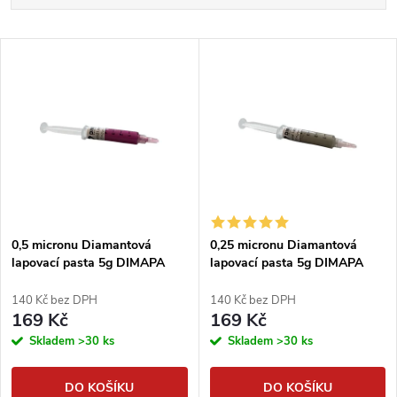
a
Nejlevnější
V
Nejdražší
z
ý
Abecedně
e
p
n
i
í
s
p
0,5 micronu Diamantová
0,25 micronu Diamantová
lapovací pasta 5g DIMAPA
lapovací pasta 5g DIMAPA
p
r
140 Kč bez DPH
140 Kč bez DPH
r
169 Kč
169 Kč
o
Skladem
>30 ks
Skladem
>30 ks
o
d
DO KOŠÍKU
DO KOŠÍKU