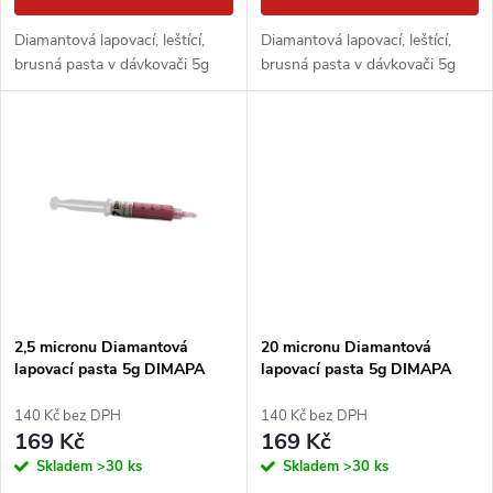
d
u
Diamantová lapovací, leštící,
Diamantová lapovací, leštící,
u
brusná pasta v dávkovači 5g
brusná pasta v dávkovači 5g
k
k
t
t
ů
ů
2,5 micronu Diamantová
20 micronu Diamantová
lapovací pasta 5g DIMAPA
lapovací pasta 5g DIMAPA
140 Kč bez DPH
140 Kč bez DPH
169 Kč
169 Kč
Skladem
>30 ks
Skladem
>30 ks