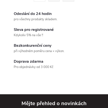
á
r
d
á
Odeslání do 24 hodin
a
n
pro všechny produkty skladem.
k
c
Sleva pro registrované
o
Kdykoliv 5% na vše !!
í
v
Bezkonkurenční ceny
á
p
při výhodném poměru cena × výkon.
n
r
í
Doprava zdarma
v
Pro objednávky od 3 000 Kč
k
y
v
Mějte přehled o novinkách