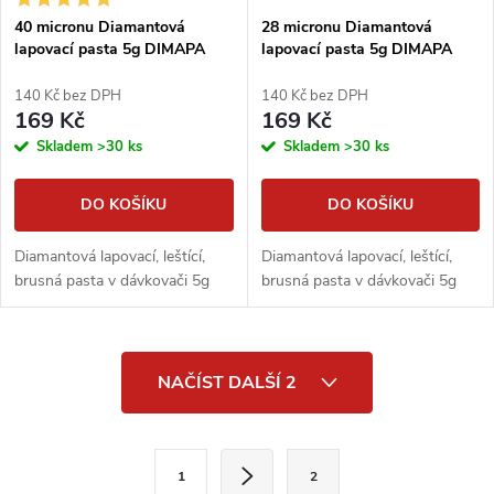
40 micronu Diamantová
28 micronu Diamantová
lapovací pasta 5g DIMAPA
lapovací pasta 5g DIMAPA
140 Kč bez DPH
140 Kč bez DPH
169 Kč
169 Kč
Skladem
>30 ks
Skladem
>30 ks
DO KOŠÍKU
DO KOŠÍKU
Diamantová lapovací, leštící,
Diamantová lapovací, leštící,
brusná pasta v dávkovači 5g
brusná pasta v dávkovači 5g
O
NAČÍST DALŠÍ 2
v
l
S
1
2
t