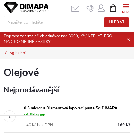
Přejít
NÁKUPNÍ
KOŠÍK
na
obsah
HLEDAT
Doprava zdarma při objednávce nad 3000,-Kč / NEPLATÍ PRO
NADROZMĚRNÉ ZÁSILKY
5g balení
Olejové
Nejprodávanější
0,5 micronu Diamantová lapovací pasta 5g DIMAPA
Skladem
140 Kč bez DPH
169 Kč