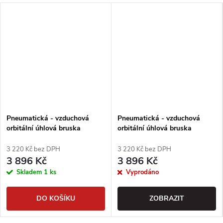
Pneumatická - vzduchová
Pneumatická - vzduchová
orbitální úhlová bruska
orbitální úhlová bruska
125mm, kmit 5mm - Japonsko
125mm, kmit 2,5mm -
Japonsko
3 220 Kč bez DPH
3 220 Kč bez DPH
3 896 Kč
3 896 Kč
Skladem
1 ks
Vyprodáno
DO KOŠÍKU
ZOBRAZIT