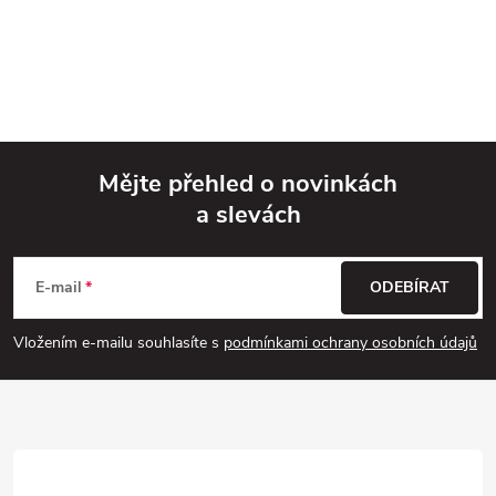
Mějte přehled o novinkách
a slevách
Z
á
E-mail
ODEBÍRAT
p
Vložením e-mailu souhlasíte s
podmínkami ochrany osobních údajů
a
t