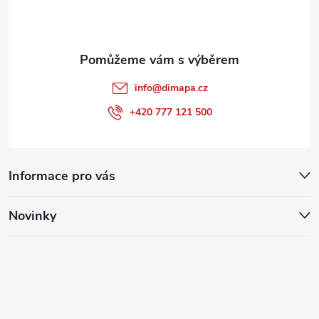
í
info
@
dimapa.cz
+420 777 121 500
Informace pro vás
Novinky