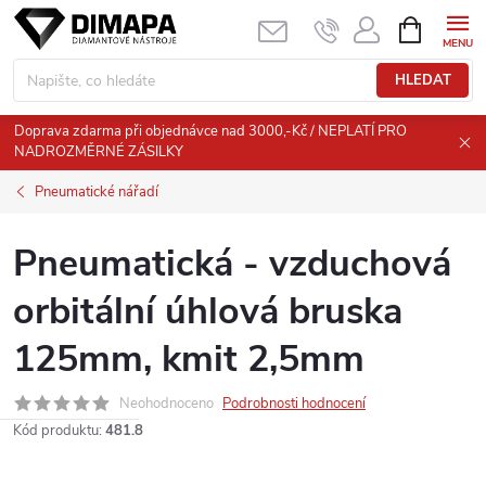
Přejít
NÁKUPNÍ
KOŠÍK
na
obsah
HLEDAT
Doprava zdarma při objednávce nad 3000,-Kč / NEPLATÍ PRO
NADROZMĚRNÉ ZÁSILKY
Pneumatické nářadí
Pneumatická - vzduchová
orbitální úhlová bruska
125mm, kmit 2,5mm
Neohodnoceno
Podrobnosti hodnocení
Kód produktu:
481.8