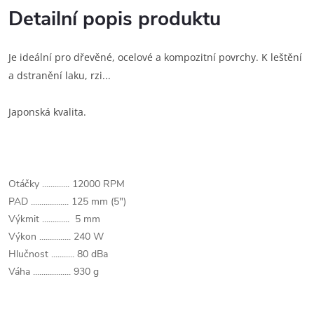
Detailní popis produktu
Je ideální pro dřevěné, ocelové a kompozitní povrchy. K leštění
a dstranění laku, rzi...
Japonská kvalita.
Otáčky ............. 12000 RPM
PAD .................. 125 mm (5")
Výkmit ............. 5 mm
Výkon ............... 240 W
Hlučnost ........... 80 dBa
Váha .................. 930 g