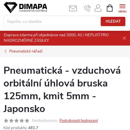
Přejít
NÁKUPNÍ
KOŠÍK
na
obsah
HLEDAT
Doprava zdarma při objednávce nad 3000,-Kč / NEPLATÍ PRO
NADROZMĚRNÉ ZÁSILKY
Pneumatické nářadí
Pneumatická - vzduchová
orbitální úhlová bruska
125mm, kmit 5mm -
Japonsko
Neohodnoceno
Podrobnosti hodnocení
Kód produktu:
481.7