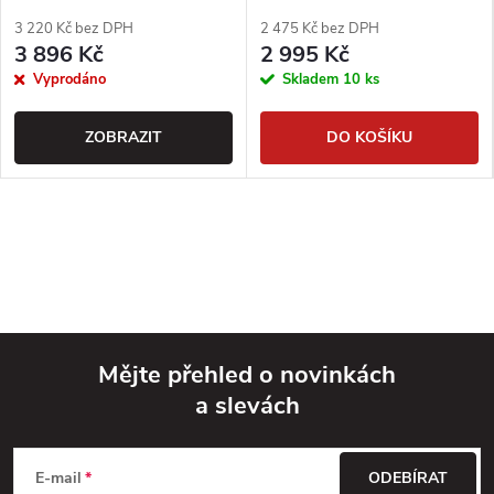
125mm, kmit 2,5mm -
125mm, kmit 2,5mm
Japonsko
3 220 Kč bez DPH
2 475 Kč bez DPH
3 896 Kč
2 995 Kč
Vyprodáno
Skladem
10 ks
ZOBRAZIT
DO KOŠÍKU
Mějte přehled o novinkách
a slevách
Z
á
E-mail
ODEBÍRAT