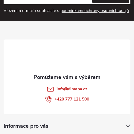
p
Vložením e-mailu souhlasíte s
podmínkami ochrany osobních údajů
a
t
í
info
@
dimapa.cz
+420 777 121 500
Informace pro vás